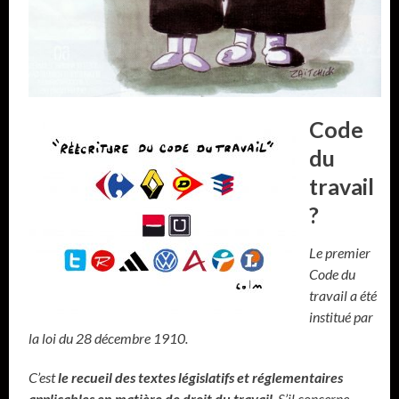
Code
du
travail
?
Le premier
Code du
travail a été
institué par
la loi du 28 décembre 1910.
C’est
le recueil des textes législatifs et réglementaires
applicables en matière de droit du travail
. S’il concerne