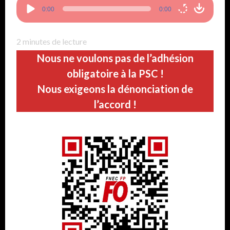
Lecteur
0:00
0:00
audio
2
minutes de lecture
Nous ne voulons pas de l’adhésion
obligatoire à la PSC !
Nous exigeons la dénonciation de
l’accord !