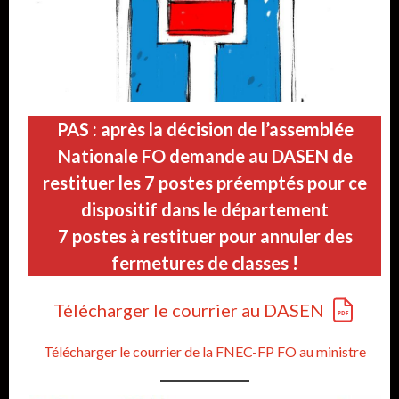
PAS : après la décision de l’assemblée
Nationale FO demande au DASEN de
restituer les 7 postes préemptés pour ce
dispositif dans le département
7 postes à restituer pour annuler des
fermetures de classes !
Télécharger le courrier au DASEN
Télécharger le courrier de la FNEC-FP FO au ministre