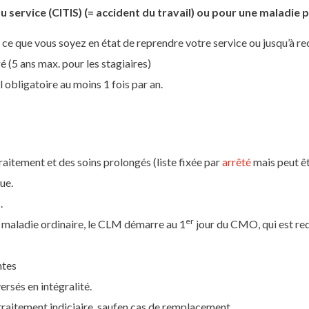
 service (CITIS) (= accident du travail) ou pour une maladie 
ce que vous soyez en état de reprendre votre service ou jusqu’à rec
 (5 ans max. pour les stagiaires)
l obligatoire au moins 1 fois par an.
raitement et des soins prolongés (liste fixée par
arrêté
mais peut êt
ue.
.
er
e maladie ordinaire, le CLM démarre au 1
jour du CMO, qui est req
ntes
rsés en intégralité.
raitement indiciaire, saufen cas de remplacement.