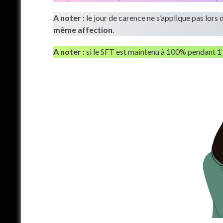
A noter :
le jour de carence ne s’applique pas lors 
même affection
.
A noter :
si le SFT est maintenu à 100% pendant 1 