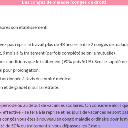
Les congés de maladie (congés de droit)
h après son établissement.
’avez pas repris le travail plus de 48 heures entre 2 congés de mala
t, 9 mois à ½ traitement (parfois complété selon la mutuelle)
es conditions que le traitement (90% puis 50 %). Seul le supplémen
al pour prolongation.
ubordonnée à l’avis du comité médical.
 et de grade) ni sur la retraite.
 période ou au début de vacances scolaires. On considère alors que
« effective » se fera à la reprise et les jours de vacances ne sont 
des congés vous êtes à nouveau en congé maladie ordinaire pour le m
uté de 50% du traitement si vous dépassez les 3 mois.