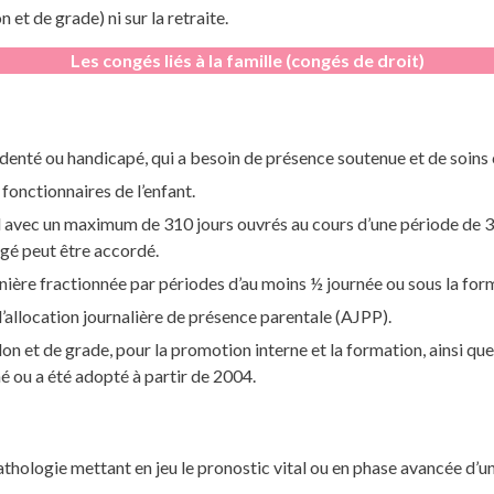
 et de grade) ni sur la retraite.
Les congés liés à la famille (congés de droit)
identé ou handicapé, qui a besoin de présence soutenue et de soins
 fonctionnaires de l’enfant.
cal avec un maximum de 310
jours ouvrés
au cours d’une période de 3
ngé peut être accordé.
ière fractionnée par périodes d’au moins ½ journée ou sous la form
l’allocation journalière de présence parentale (AJPP).
 et de grade, pour la promotion interne et la formation, ainsi que 
 né ou a été adopté à partir de 2004.
ologie mettant en jeu le pronostic vital ou en phase avancée d’un