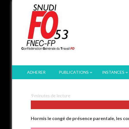
Skip
to
content
ADHERER
PUBLICATIONS
INSTANCES
9
minutes de lecture
Hormis le congé de présence parentale, les c