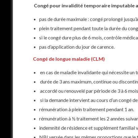
​
Congé pour invalidité temporaire imputable au
pas de durée maximale : congé prolongé jusqu’à 
plein traitement pendant toute la durée du congé
si le congé dure plus de 6 mois, contrôle médica
pas d’application du jour de carence.
Congé de longue maladie (CLM)
en cas de maladie invalidante qui nécessite un t
durée de 3 ans maximum, continue ou discontin
accordé ou renouvelé par période de 3 à 6 mois
si la demande intervient au cours d’un congé d
rémunération à plein traitement pendant 1 an.
rémunération à ½ traitement les 2 années suiva
indemnité de résidence et supplément familial ve
NBI versée dans les mêmes proportions que le t