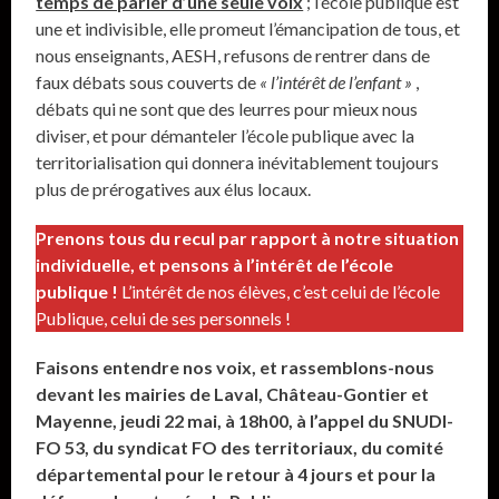
temps de parler d’une seule voix
; l’école publique est
une et indivisible, elle promeut l’émancipation de tous, et
nous enseignants, AESH, refusons de rentrer dans de
faux débats sous couverts de
« l’intérêt de l’enfant »
,
débats qui ne sont que des leurres pour mieux nous
diviser, et pour démanteler l’école publique avec la
territorialisation qui donnera inévitablement toujours
plus de prérogatives aux élus locaux.
Prenons tous du recul par rapport à notre situation
individuelle, et pensons à l’intérêt de l’école
publique !
L’intérêt de nos élèves, c’est celui de l’école
Publique, celui de ses personnels !
Faisons entendre nos voix, et rassemblons-nous
devant les mairies de Laval, Château-Gontier et
Mayenne, jeudi 22 mai, à 18h00, à l’appel du SNUDI-
FO 53, du syndicat FO des territoriaux, du comité
départemental pour le retour à 4 jours et pour la