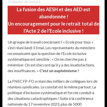
3
minutes de lecture
La fusion des AESH et des AED est
abandonnée !
Un encouragement pour le retrait total de
l’Acte 2 de l’Ecole inclusive !
Un groupe de travail concernant l’ « Ecole pour tous »
s’est réuni lundi 13 mai. Les représentants du ministère
reconnaissent que la question de l’Ecole inclusive
systématique est sensible : « On ne cherche pas à
minimiser. On est d’accord qu’il y a des insatisfactions,
des insuffisances. »
C’est un euphémisme !
La FNEC FP-FO a réuni des milliers de collègues lors de
réunions syndicales. Le constat est le même partout. La
politique d’inclusion systématique et forcée conduit à
des situations catastrophiques ! Suite à la conférence
nationale du 17 novembre 2023, plus de 5000