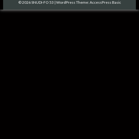
© 2026 SNUDI-FO 53
|
WordPress Theme:
AccessPress Basic