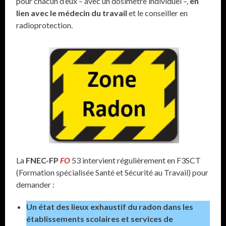
pour chacun d’eux – avec un dosimètre individuel –,
en
lien avec le médecin du travail
et le conseiller en
radioprotection.
La
FNEC-FP
FO
53 intervient régulièrement en F3SCT
(Formation spécialisée Santé et Sécurité au Travail) pour
demander :
Un état des lieux exhaustif du radon dans les
établissements scolaires et services de