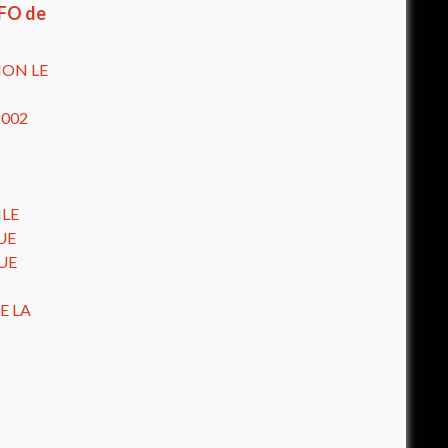
 FO de
ION LE
2002
ILE
UE
UE
E LA