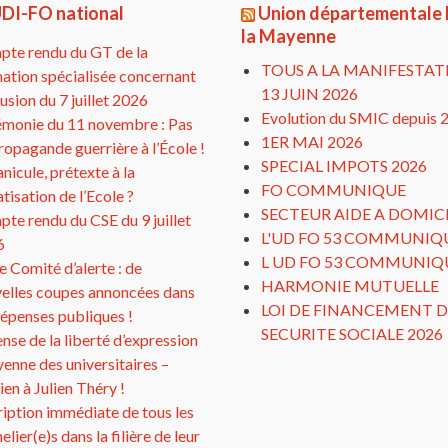
DI-FO national
Union départementale
la Mayenne
te rendu du GT de la
TOUS A LA MANIFESTAT
ation spécialisée concernant
13 JUIN 2026
clusion du 7 juillet 2026
Evolution du SMIC depuis 
monie du 11 novembre : Pas
1ER MAI 2026
ropagande guerrière à l’École !
SPECIAL IMPOTS 2026
anicule, prétexte à la
FO COMMUNIQUE
atisation de l’Ecole ?
SECTEUR AIDE A DOMIC
te rendu du CSE du 9 juillet
L'UD FO 53 COMMUNIQ
6
L UD FO 53 COMMUNIQ
 Comité d’alerte : de
HARMONIE MUTUELLE
elles coupes annoncées dans
LOI DE FINANCEMENT D
dépenses publiques !
SECURITE SOCIALE 2026
nse de la liberté d’expression
yenne des universitaires –
ien à Julien Théry !
ription immédiate de tous les
elier(e)s dans la filière de leur