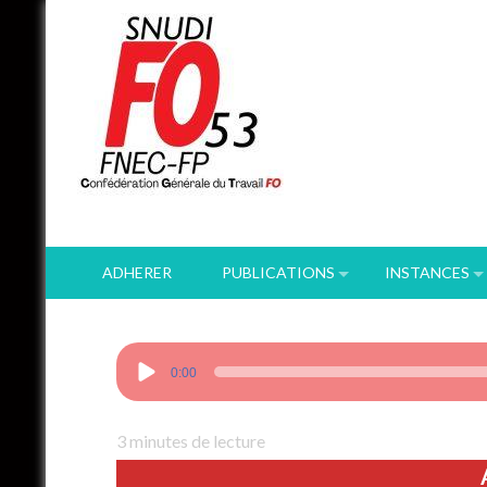
Skip
to
content
ADHERER
PUBLICATIONS
INSTANCES
Lecteur
0:00
audio
3
minutes de lecture