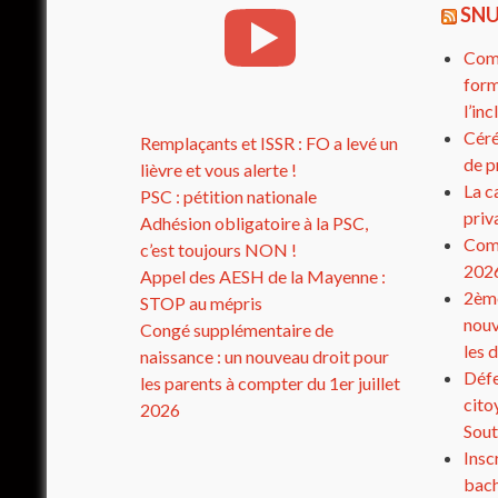
SNU
Comp
form
l’in
Céré
Remplaçants et ISSR : FO a levé un
de p
lièvre et vous alerte !
La c
PSC : pétition nationale
priv
Adhésion obligatoire à la PSC,
Comp
c’est toujours NON !
202
Appel des AESH de la Mayenne :
2ème
STOP au mépris
nouv
Congé supplémentaire de
les 
naissance : un nouveau droit pour
Défe
les parents à compter du 1er juillet
cito
2026
Sout
Insc
bach