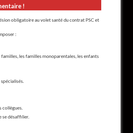
augmenter
mentaire !
ou
diminuer
ésion obligatoire au volet santé du contrat PSC et
le
volume.
imposer :
familles, les familles monoparentales, les enfants
spécialisés.
s collègues.
se désaffilier.