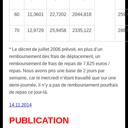
60
11,3601
22,7202
2044,818
2593
70
12,9729
25,9458
2335,122
2884
* Le décret de juillet 2006 prévoit, en plus d’un
remboursement des frais de déplacement, un
remboursement de frais de repas de 7,625 euros /
repas. Nous avons pris une base de 2 jours par
semaine, car le mercredi n’étant travaillé que sur une
demi-journée, il n’y a pas de remboursement pourfrais
de repas ce jour-là.
14.11.2014
PUBLICATION