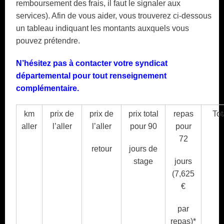
remboursement des frais, il faut le signaler aux
services). Afin de vous aider, vous trouverez ci-dessous
un tableau indiquant les montants auxquels vous
pouvez prétendre.
N’hésitez pas à contacter votre syndicat
départemental pour tout renseignement
complémentaire.
km
prix de
prix de
prix total
repas
Tot
aller
l’aller
l’aller
pour 90
pour
72
retour
jours de
stage
jours
(7,625
€
par
repas)*