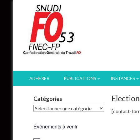
Skip
to
content
ADHERER
PUBLICATIONS
INSTANCES
Election
Catégories
Catégories
[contact-form
Évènements à venir