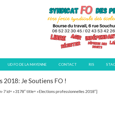
UD FO DE LA MAYENNE
CONTACT
RIS
STA
s 2018: Je Soutiens FO !
-7 id= »3178″ title= »Elections professionnelles 2018″]