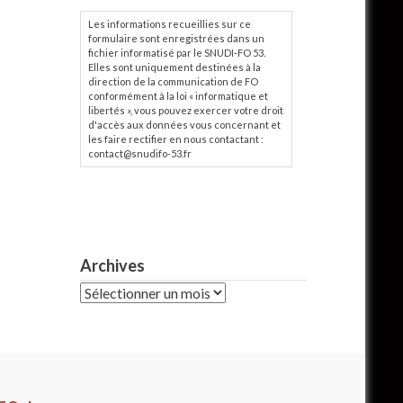
Les informations recueillies sur ce
formulaire sont enregistrées dans un
fichier informatisé par le SNUDI-FO 53.
Elles sont uniquement destinées à la
direction de la communication de FO
conformément à la loi « informatique et
libertés », vous pouvez exercer votre droit
d'accès aux données vous concernant et
les faire rectifier en nous contactant :
contact@snudifo-53.fr
Archives
Archives