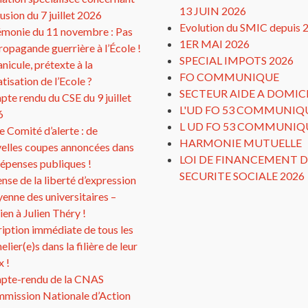
13 JUIN 2026
clusion du 7 juillet 2026
Evolution du SMIC depuis 
monie du 11 novembre : Pas
1ER MAI 2026
ropagande guerrière à l’École !
SPECIAL IMPOTS 2026
anicule, prétexte à la
FO COMMUNIQUE
atisation de l’Ecole ?
SECTEUR AIDE A DOMIC
te rendu du CSE du 9 juillet
L'UD FO 53 COMMUNIQ
6
L UD FO 53 COMMUNIQ
 Comité d’alerte : de
HARMONIE MUTUELLE
elles coupes annoncées dans
LOI DE FINANCEMENT D
dépenses publiques !
SECURITE SOCIALE 2026
nse de la liberté d’expression
yenne des universitaires –
ien à Julien Théry !
ription immédiate de tous les
elier(e)s dans la filière de leur
x !
pte-rendu de la CNAS
mission Nationale d’Action