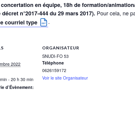
e concertation en équipe, 18h de formation/animati
Pour cela, ne pa
e décret n°2017-444 du 29 mars 2017).
.
le courriel type
LS
ORGANISATEUR
SNUDI-FO 53
Téléphone
embre 2022
0626159172
Voir le site Organisateur
 min - 20 h 30 min
rie d’Évènement: