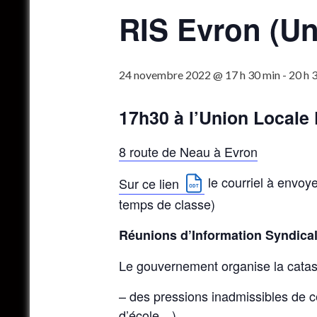
RIS Evron (Un
24 novembre 2022 @ 17 h 30 min
-
20 h 
17h30 à l’Union Locale
8 route de Neau à Evron
le courriel à envoy
Sur ce lien
temps de classe)
Réunions d’Information Syndicale
Le gouvernement organise la catas
– des pressions inadmissibles de ce
d’école…)