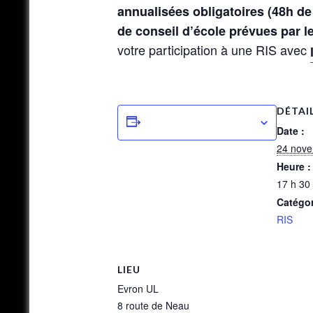
annualisées obligatoires (48h d
de conseil d’école prévues par l
votre participation à une RIS avec
DÉTAI
Ajouter au calendrier
Date :
24 nov
Heure :
17 h 30
Catégo
RIS
LIEU
Evron UL
8 route de Neau