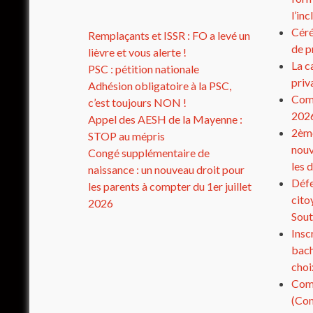
l’in
Céré
Remplaçants et ISSR : FO a levé un
de p
lièvre et vous alerte !
La c
PSC : pétition nationale
priv
Adhésion obligatoire à la PSC,
Comp
c’est toujours NON !
202
Appel des AESH de la Mayenne :
2ème
STOP au mépris
nouv
Congé supplémentaire de
les 
naissance : un nouveau droit pour
Défe
les parents à compter du 1er juillet
cito
2026
Sout
Insc
bach
choi
Com
(Com