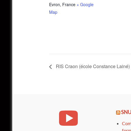
Evron
,
France
+ Google
Map
RIS Craon (école Constance Lainé)
SNU
Comp
form