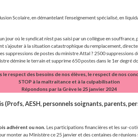
lusion Scolaire, en démantelant l’enseignement spécialisé, en liqui
 un jour où le syndicat n’est pas saisi par un collègue en souffrance,
ient s’ajouter à la situation catastrophique du remplacement, direc
des suppressions de postes du ministre Attal ? 2500 suppressions 
inistre démine le terrain et supprime 650 postes dans le 1er degré d
e respect des besoins de nos élèves, le respect de nos condi
STOP à la maltraitance et à la culpabilisation
Répondons par la Grève le 25 janvier 2024
 (Profs, AESH, personnels soignants, parents, pers
ois adhérent ou non.
Les participations financières et les sur-cot
pour monter au Ministère ce 25 janvier et des centaines de réunion