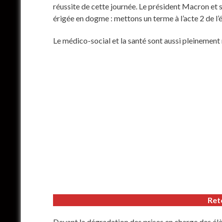
réussite de cette journée. Le président Macron et 
érigée en dogme : mettons un terme à l’acte 2 de l’é
Le médico-social et la santé sont aussi pleinement
Reto
Devant la dégradation des prises en charge des élèv