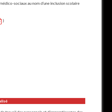
t médico-sociaux au nom d’une inclusion scolaire
)
alisé
 de travail des personnels et d’apprentissages des