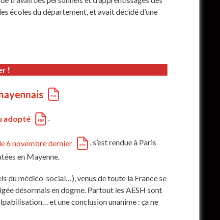
es écoles du département, et avait décidé d’une
r !
 mayennais
.
u adopté
, s’est rendue à Paris
le 6 novembre dernier
scutées en Mayenne.
ls du médico-social…), venus de toute la France se
rigée désormais en dogme. Partout les AESH sont
lpabilisation… et une conclusion unanime : ça ne