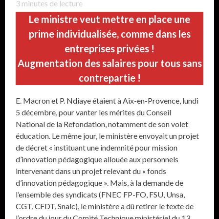
3
minutes de lecture
Le ministre veut mettre en place une
prime individualisée, comme dans les
entreprises privées !
Augmentation des salaires pour tous sans
contrepartie !
E. Macron et P. Ndiaye étaient à Aix-en-Provence, lundi
5 décembre, pour vanter les mérites du Conseil
National de la Refondation, notamment de son volet
éducation. Le même jour, le ministère envoyait un projet
de décret « instituant une indemnité pour mission
d’innovation pédagogique allouée aux personnels
intervenant dans un projet relevant du « fonds
d’innovation pédagogique ». Mais, à la demande de
l’ensemble des syndicats (FNEC FP-FO, FSU, Unsa,
CGT, CFDT, Snalc), le ministère a dû retirer le texte de
l’ordre du jour du Comité Technique ministériel du 13