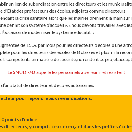
lir un lien de subordination entre les directeurs et les municipalit
ire d’Etat des professeurs des écoles, adjoints comme directeurs.
endant la crise sanitaire alors que les mairies prennent la main sur 
e définit son système d’accueil », « nous devons travailler avec les 
est l’occasion de moderniser le système éducatif. »
 augmentée de 150€ par mois pour les directeurs d’écoles d’une à tr
plète pour les directeurs des écoles de 8 classes et plus, ni la re
els compétents en matière de sécurité, ne rendent ce projet accep
Le SNUDI-
FO
appelle les personnels à se réunir et résister !
 d’un statut de directeur et d’écoles autonomes.
directeur pour répondre aux revendications:
!
00 points d’indice
s directeurs, y compris ceux exerçant dans les petites écoles