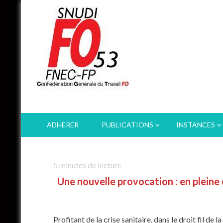
Skip
to
content
ADHERER
PUBLICATIONS
INSTANCES
5
minutes de lecture
Une nouvelle provocation : en pleine c
Profitant de la crise sanitaire, dans le droit fil d