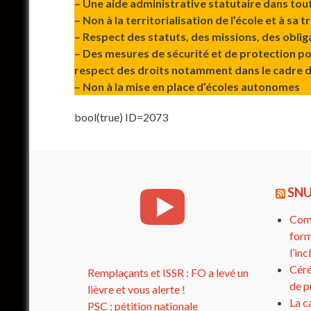
– Une aide administrative statutaire dans tout
– Non à la territorialisation de l’école et à sa
– Respect des statuts, des missions, des obliga
– Des mesures de sécurité et de protection p
respect des droits notamment dans le cadre 
– Non à la mise en place d’écoles autonomes
bool(true) ID=2073
SNU
Comp
form
l’in
Céré
Remplaçants et ISSR : FO a levé un
de p
lièvre et vous alerte !
La c
PSC : pétition nationale