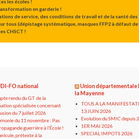
es les écoles !
 transformation en garderie !
tions de service, des conditions de travail et de la santé des
our tous (dépistage systématique, masques FFP2 à défaut de 
des CHSCT !
DI-FO national
Union départementale
la Mayenne
te rendu du GT de la
TOUS A LA MANIFESTAT
ation spécialisée concernant
13 JUIN 2026
clusion du 7 juillet 2026
Evolution du SMIC depuis 
monie du 11 novembre : Pas
1ER MAI 2026
ropagande guerrière à l’École !
SPECIAL IMPOTS 2026
anicule, prétexte à la