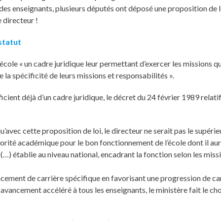
 des enseignants, plusieurs députés ont déposé une proposition de l
 directeur !
statut
ole « un cadre juridique leur permettant d’exercer les missions qui l
 la spécificité de leurs missions et responsabilités ».
ent déjà d’un cadre juridique, le décret du 24 février 1989 relatif
avec cette proposition de loi, le directeur ne serait pas le supérie
’autorité académique pour le bon fonctionnement de l’école dont il aura
e (…) établie au niveau national, encadrant la fonction selon les miss
vancement de carrière spécifique en favorisant une progression de c
 avancement accéléré à tous les enseignants, le ministère fait le cho