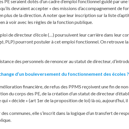
es PE seraient dotés d’un cadre d’emploi fonctionnel guidé par une 
isqu’ils devraient accepter « des missions d’accompagnement de form
n plus de la direction. A noter que leur inscription sur la liste d’a
ien à voir avec les règles de la fonction publique.
loi de directeur d’école (…) poursuivent leur carrière dans leur cor
égé, PLP) pourront postuler à cet emploi fonctionnel. On retrouve la
résistance des personnels de renoncer au statut de directeur, d’introd
échange d’un bouleversement du fonctionnement des écoles
mélioration financière, de refus des PPMS reçoivent une fin de non-
ion du corps des PE, de la création d’un statut de directeur d’étab
i « décide » (art 1er de la proposition de loi) là où, aujourd’hui, il
 des communes, elle s’inscrit dans la logique d’un transfert de resp
blique.