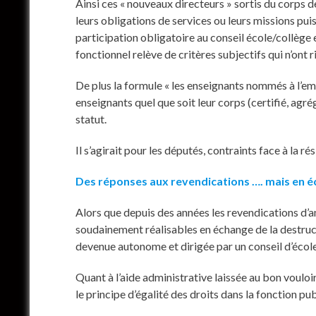
Ainsi ces « nouveaux directeurs » sortis du corps d
leurs obligations de services ou leurs missions pu
participation obligatoire au conseil école/collège e
fonctionnel relève de critères subjectifs qui n’ont r
De plus la formule « les enseignants nommés à l’emp
enseignants quel que soit leur corps (certifié, agr
statut.
Il s’agirait pour les députés, contraints face à la 
Des réponses aux revendications …. mais en 
Alors que depuis des années les revendications d’a
soudainement réalisables en échange de la destruct
devenue autonome et dirigée par un conseil d’école qu
Quant à l’aide administrative laissée au bon vouloir
le principe d’égalité des droits dans la fonction pu