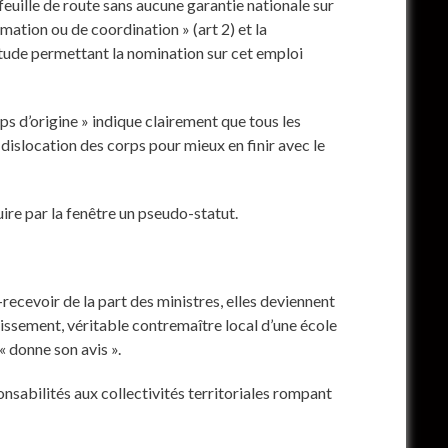
feuille de route sans aucune garantie nationale sur
ation ou de coordination » (art 2) et la
ptitude permettant la nomination sur cet emploi
ps d’origine » indique clairement que tous les
 dislocation des corps pour mieux en finir avec le
uire par la fenêtre un pseudo-statut.
?
recevoir de la part des ministres, elles deviennent
lissement, véritable contremaître local d’une école
 « donne son avis ».
onsabilités aux collectivités territoriales rompant