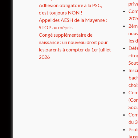
priv
Adhésion obligatoire à la PSC,
Comp
c’est toujours NON !
202
Appel des AESH de la Mayenne :
2ème
STOP au mépris
nouv
Congé supplémentaire de
les 
naissance : un nouveau droit pour
Défe
les parents à compter du 1er juillet
cito
2026
Sout
Insc
bach
choi
Com
(Com
Soci
Comp
du 3
Prol
la r