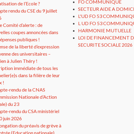
FO COMMUNIQUE
atisation de l’Ecole ?
SECTEUR AIDE A DOMIC
te rendu du CSE du 9 juillet
L'UD FO 53 COMMUNIQ
6
L UD FO 53 COMMUNIQ
 Comité d’alerte : de
HARMONIE MUTUELLE
elles coupes annoncées dans
LOI DE FINANCEMENT D
dépenses publiques !
SECURITE SOCIALE 2026
nse de la liberté d’expression
yenne des universitaires –
ien à Julien Théry !
ription immédiate de tous les
elier(e)s dans la filière de leur
x !
pte-rendu de la CNAS
mission Nationale d’Action
ale) du 23
te-rendu du CSA ministériel
0 juin 2026
ongation du préavis de grève à
entrée (Education nationale)