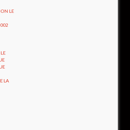
ION LE
2002
ILE
UE
UE
E LA