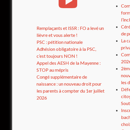
Comp
form
l’in
Céré
Remplaçants et ISSR : FO a levé un
de p
lièvre et vous alerte !
La c
PSC : pétition nationale
priv
Adhésion obligatoire à la PSC,
Comp
c’est toujours NON !
202
Appel des AESH de la Mayenne :
2ème
STOP au mépris
nouv
Congé supplémentaire de
les 
naissance : un nouveau droit pour
Défe
les parents à compter du 1er juillet
cito
2026
Sout
Insc
bach
choi