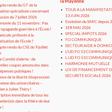
la Mayenne
te rendu du GT de la
TOUS A LA MANIFESTAT
ation spécialisée concernant
13 JUIN 2026
clusion du 7 juillet 2026
Evolution du SMIC depuis 
monie du 11 novembre : Pas
1ER MAI 2026
ropagande guerrière à l’École !
SPECIAL IMPOTS 2026
anicule, prétexte à la
FO COMMUNIQUE
atisation de l’Ecole ?
SECTEUR AIDE A DOMIC
te rendu du CSE du 9 juillet
L'UD FO 53 COMMUNIQ
6
L UD FO 53 COMMUNIQ
 Comité d’alerte : de
HARMONIE MUTUELLE
elles coupes annoncées dans
LOI DE FINANCEMENT D
dépenses publiques !
SECURITE SOCIALE 2026
nse de la liberté d’expression
yenne des universitaires –
ien à Julien Théry !
ription immédiate de tous les
elier(e)s dans la filière de leur
x !