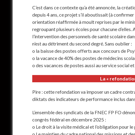
C’est dans ce contexte qu’a été annoncée, la créat
depuis 4 ans, ce projet s’il aboutissait (à confirme
orientation réaffirmée à moult reprises par le mini
regroupant plusieurs écoles pour chacune d’elles.
l’intervention des personnels de santé scolaire dans
n’est au détriment du second degré. Sans oublier :
o la baisse des postes offerts aux concours de Ps
o la vacance de 40% des postes de médecins scola
o des vacances de postes aussi au service social et
La « refondatio
Pire : cette refondation va imposer un cadre cont
diktats des indicateurs de performance inclus dans 
L’ensemble des syndicats de la FNEC FP FO dénonce
congrès fédéral en décembre 2025 :
o Le droit à la visite médical et l’obligation pour l
o Le maintien du cadre national des missions et des