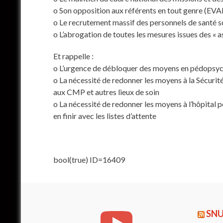
o Son opposition aux référents en tout genre (EV
o Le recrutement massif des personnels de santé s
o L’abrogation de toutes les mesures issues des « as
Et rappelle :
o L’urgence de débloquer des moyens en pédopsyc
o La nécessité de redonner les moyens à la Sécurit
aux CMP et autres lieux de soin
o La nécessité de redonner les moyens à l’hôpital 
en finir avec les listes d’attente
bool(true) ID=16409
SNU