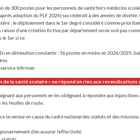
ion de 300 postes pour les personnels de santé hors médecins scola
r après adoption du PLF 2026) succèderait à des années de disette. C
stère : le déploiement dans le 1er degré considéré comme prioritair
 A raison d’une création fictive par département on ne voit pas co
 le 1er si ce
yEn en diminution constante : 56 postes en moins en 2026/2025, ba
ires
 service infirmier
n de la santé scolaire » ne répond en rien aux revendications 
raignant aux personnels en les obligeant à répondre aux injoncti
les feuilles de route.
 la remise en cause du cadre national des statuts et des missions 
e gouvernement d’en assurer l’effectivité
 statuts