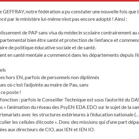
e GEFFRAY, notre fédération a pu constater une nouvelle fois que l
cé par le ministère lui-même n’est pas encore adopté ! Ainsi :
blissement de PAP sans visa du médecin scolaire contrairement au 
artemental bien être santé et protection de l’enfance et commencé e
ire de politique éducative sociale et de santé.
nt en santé mentale a commencé dans les départements depuis l’été
uels
gues hors EN, parfois de personnels non diplômés
 où c’est l’adjointe au maire de Pau, sans
ce poste !
fonction : parfois le Conseiller Technique est sous l’autorité du DA
ns « l’animation du réseau des PsyEN EDA EDO sur le sujet de la san
nariats avec les structures extérieures à l’éducation nationale (…)
iculier les cellules d’écoute ». Donc des missions qui d’une part dé
fiées aux directeurs de CIO, aux IEN et IEN IO.