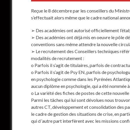
Reçue le 8 décembre par les conseillers du Ministr
s’effectuait alors même que le cadre national annon
➢ Des académies ont autorisé officiellement l’éta
➢ Des académies ont déjà mis en oeuvre le pôle dép
conventions sans même attendre la nouvelle circula
➢ Le recrutement des Conseillers techniques référe
modalités de recrutement :
o Parfois il s‘agit de titulaires, parfois de contract
o Parfois il s‘agit de Psy EN, parfois de psycholo
en psychologie comme dans les Pyrénées Atlantiques
aucun diplôme en psychologie, qui a été nommée à 
o La variété des fiches de postes de cette nouvelle 
Parmi les tâches qui lui sont dévolues nous trouvo
autres CT, développement et consolidation des parte
le cadre de gestion des situations de crise, en part
qui d ‘autre part interfèrent avec les missions con