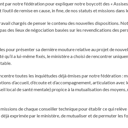
ant par notre fédération pour expliquer notre boycott des « Assises
l’outil de remise en cause, in fine, de nos statuts et missions dans l
ravail chargés de penser le contenu des nouvelles dispositions. Not
 pas des lieux de négociation basées sur les revendications des pe
ales pour présenter sa dernière mouture relative au projet de nouvell
é qu’il a lui-même fixés, le ministère a choisi de rencontrer unique
table.
concentre toutes les inquiétudes déjà émises par notre fédération :
tions d’accueil, d’écoute et d’accompagnement, articulation avec le
nseil local de santé mentale) propice à la mutualisation des moyen
missions de chaque conseiller technique pour établir ce qui relève
déjà exprimée par le ministère, de mutualiser et de permuter les f