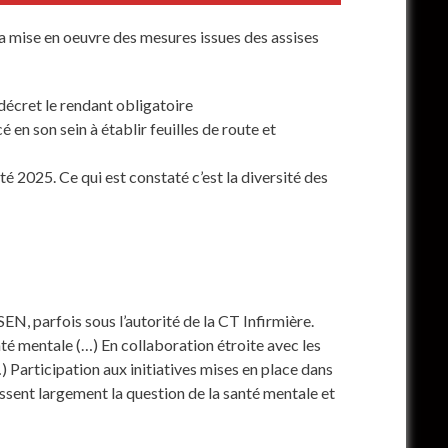
augmenter
ou
a mise en oeuvre des mesures issues des assises
diminuer
le
volume.
décret le rendant obligatoire
n son sein à établir feuilles de route et
 2025. Ce qui est constaté c’est la diversité des
SEN, parfois sous l’autorité de la CT Infirmière.
té mentale (…) En collaboration étroite avec les
 Participation aux initiatives mises en place dans
passent largement la question de la santé mentale et