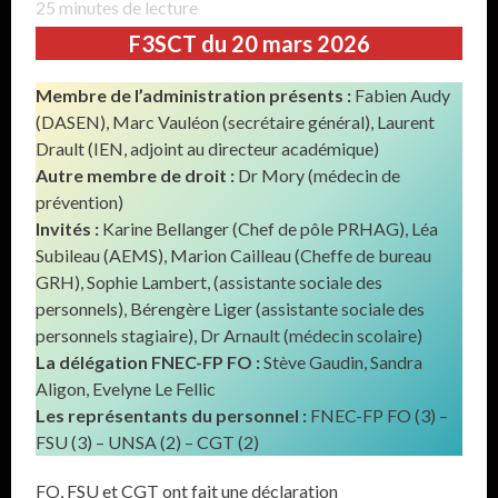
25
minutes de lecture
F3SCT du 20 mars 2026
Membre de l’administration présents :
Fabien Audy
(DASEN), Marc Vauléon (secrétaire général), Laurent
Drault (IEN, adjoint au directeur académique)
Autre membre de droit :
Dr Mory (médecin de
prévention)
Invités :
Karine Bellanger (Chef de pôle PRHAG), Léa
Subileau (AEMS), Marion Cailleau (Cheffe de bureau
GRH), Sophie Lambert, (assistante sociale des
personnels), Bérengère Liger (assistante sociale des
personnels stagiaire), Dr Arnault (médecin scolaire)
La délégation FNEC-FP FO :
Stève Gaudin, Sandra
Aligon, Evelyne Le Fellic
Les représentants du personnel :
FNEC-FP FO (3) –
FSU (3) – UNSA (2) – CGT (2)
FO, FSU et CGT ont fait une déclaration