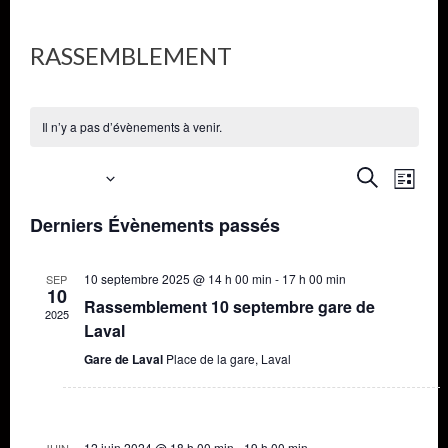
RASSEMBLEMENT
Il n’y a pas d’évènements à venir.
Recher
Nav
À venir
Recherche
Liste
de
Sélectionnez
et
Derniers Évènements passés
une
vue
naviga
date.
Évè
10 septembre 2025 @ 14 h 00 min
-
17 h 00 min
SEP
10
de
Rassemblement 10 septembre gare de
2025
Laval
vues
Gare de Laval
Place de la gare, Laval
Évène
12 juin 2024 @ 18 h 00 min
-
19 h 00 min
JUIN