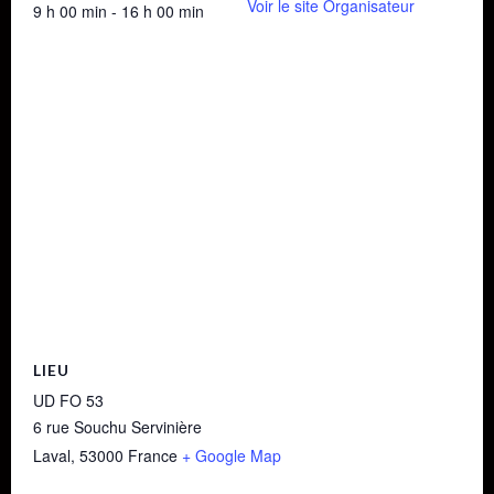
Voir le site Organisateur
9 h 00 min - 16 h 00 min
LIEU
UD FO 53
6 rue Souchu Servinière
Laval
,
53000
France
+ Google Map