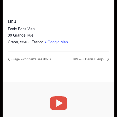
LIEU
Ecole Boris Vian
30 Grande Rue
Craon
,
53400
France
+ Google Map
Stage – connaitre ses droits
RIS – St Denis D’Anjou