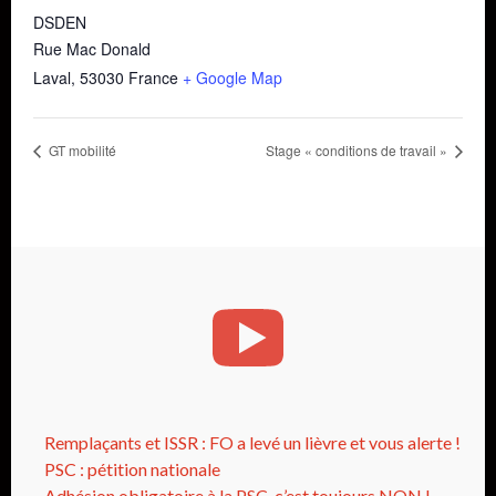
DSDEN
Rue Mac Donald
Laval
,
53030
France
+ Google Map
GT mobilité
Stage « conditions de travail »
Remplaçants et ISSR : FO a levé un lièvre et vous alerte !
PSC : pétition nationale
Adhésion obligatoire à la PSC, c’est toujours NON !