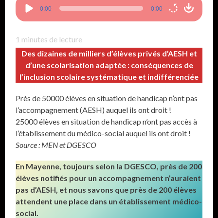
Lecteur
0:00
0:00
audio
1
minutes de lecture
Des dizaines de milliers d’élèves privés d’AESH et
d’une scolarisation adaptée : conséquences de
l’inclusion scolaire systématique et indifférenciée
Près de 50000 élèves en situation de handicap n’ont pas
l’accompagnement (AESH) auquel ils ont droit !
25000 élèves en situation de handicap n’ont pas accès à
l’établissement du médico-social auquel ils ont droit !
Source : MEN et DGESCO
En Mayenne, toujours selon la DGESCO, près de 200
élèves notifiés pour un accompagnement n’auraient
pas d’AESH, et nous savons que près de 200 élèves
attendent une place dans un établissement médico-
social.