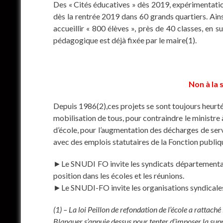
Des « Cités éducatives » dès 2019, expérimentation
dès la rentrée 2019 dans 60 grands quartiers. Ains
accueillir « 800 élèves », près de 40 classes, en 
pédagogique est déjà fixée par le maire(1).
Non à la 
Depuis 1986(2),ces projets se sont toujours heurtés
mobilisation de tous, pour contraindre le ministre 
d’école, pour l’augmentation des décharges de serv
avec des emplois statutaires de la Fonction publiq
►Le SNUDI FO invite les syndicats départementaux à
position dans les écoles et les réunions.
►Le SNUDI-FO invite les organisations syndicales n
(1) – La loi Peillon de refondation de l’école a rattac
Blanquer s’appuie dessus pour tenter d’imposer la supp