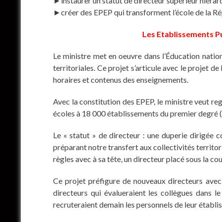
►instaurer un statut de directeur supérieur hiérarc
►créer des EPEP qui transforment l’école de la Ré
Les Etablissements Pu
Le ministre met en oeuvre dans l’Éducation nation
territoriales. Ce projet s’articule avec le projet d
horaires et contenus des enseignements.
Avec la constitution des EPEP, le ministre veut reg
écoles à 18 000 établissements du premier degré (8
Le « statut » de directeur : une duperie dirigée 
préparant notre transfert aux collectivités territor
règles avec à sa tête, un directeur placé sous la co
Ce projet préfigure de nouveaux directeurs avec
directeurs qui évalueraient les collègues dans l
recruteraient demain les personnels de leur établi