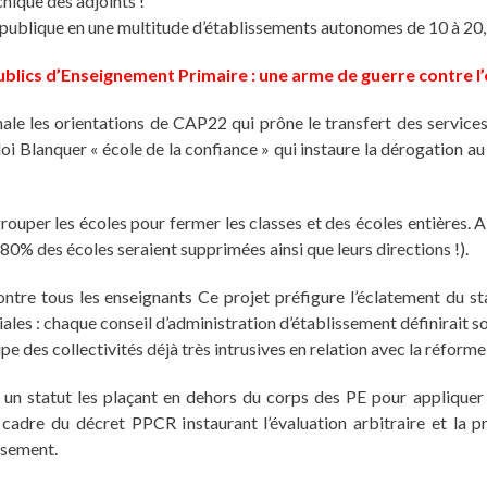
hique des adjoints !
publique en une multitude d’établissements autonomes de 10 à 20,
blics d’Enseignement Primaire : une arme de guerre contre l’
ale les orientations de CAP22 qui prône le transfert des services 
e loi Blanquer « école de la confiance » qui instaure la dérogation a
rouper les écoles pour fermer les classes et des écoles entières. Ain
0% des écoles seraient supprimées ainsi que leurs directions !).
contre tous les enseignants Ce projet préfigure l’éclatement du s
iales : chaque conseil d’administration d’établissement définirait so
upe des collectivités déjà très intrusives en relation avec la réform
 un statut les plaçant en dehors du corps des PE pour appliquer 
e cadre du décret PPCR instaurant l’évaluation arbitraire et la
ssement.