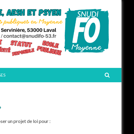
GES
P
er un projet de loi pour :