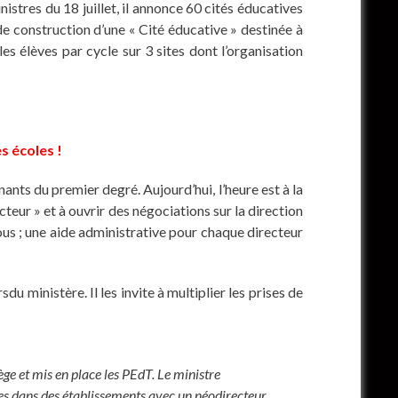
stres du 18 juillet, il annonce 60 cités éducatives
de construction d’une « Cité éducative » destinée à
es élèves par cycle sur 3 sites dont l’organisation
s écoles !
ants du premier degré. Aujourd’hui, l’heure est à la
teur » et à ouvrir des négociations sur la direction
ous ; une aide administrative pour chaque directeur
ministère. Il les invite à multiplier les prises de
ège et mis en place les PEdT. Le ministre
res dans des établissements avec un néodirecteur