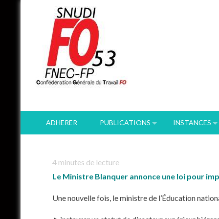
Skip
to
content
ADHERER
PUBLICATIONS
INSTANCES
4
minutes de lecture
Le Ministre Blanquer annonce une loi pour impo
Une nouvelle fois, le ministre de l’Éducation natio