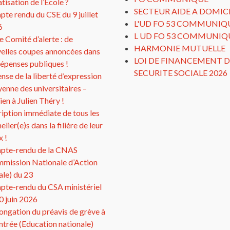
atisation de l’Ecole ?
SECTEUR AIDE A DOMIC
te rendu du CSE du 9 juillet
L'UD FO 53 COMMUNIQ
6
L UD FO 53 COMMUNIQ
 Comité d’alerte : de
HARMONIE MUTUELLE
elles coupes annoncées dans
LOI DE FINANCEMENT D
dépenses publiques !
SECURITE SOCIALE 2026
nse de la liberté d’expression
yenne des universitaires –
ien à Julien Théry !
ription immédiate de tous les
elier(e)s dans la filière de leur
x !
pte-rendu de la CNAS
mission Nationale d’Action
ale) du 23
te-rendu du CSA ministériel
0 juin 2026
ongation du préavis de grève à
entrée (Education nationale)