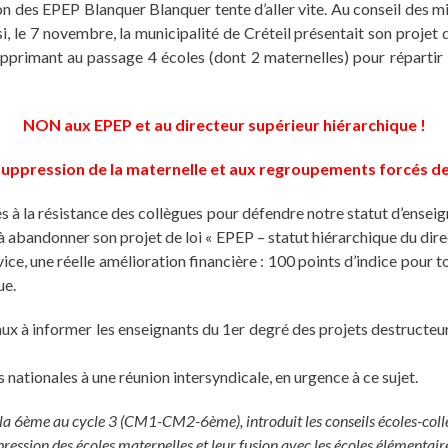
 des EPEP Blanquer Blanquer tente d’aller vite. Au conseil des mini
i, le 7 novembre, la municipalité de Créteil présentait son projet 
supprimant au passage 4 écoles (dont 2 maternelles) pour répartir l
NON aux EPEP et au directeur supérieur hiérarchique !
suppression de la maternelle et aux regroupements forcés de
 à la résistance des collègues pour défendre notre statut d’enseign
à abandonner son projet de loi « EPEP – statut hiérarchique du direc
ice, une réelle amélioration financière : 100 points d’indice pour t
ue.
 informer les enseignants du 1er degré des projets destructeursdu 
ationales à une réunion intersyndicale, en urgence à ce sujet.
hé la 6ème au cycle 3 (CM1-CM2-6ème), introduit les conseils écoles-coll
ression des écoles maternelles et leur fusion avec les écoles élémentai