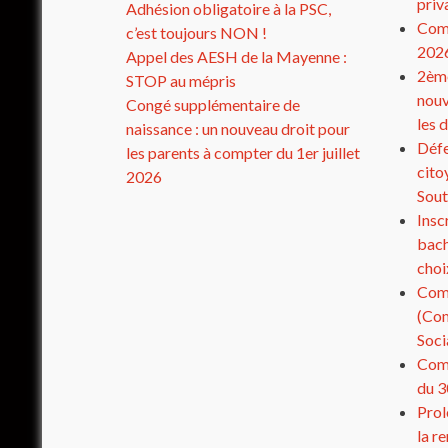
priv
Adhésion obligatoire à la PSC,
Comp
c’est toujours NON !
202
Appel des AESH de la Mayenne :
2ème
STOP au mépris
nouv
Congé supplémentaire de
les 
naissance : un nouveau droit pour
Défe
les parents à compter du 1er juillet
cito
2026
Sout
Insc
bach
choi
Com
(Com
Soci
Comp
du 3
Prol
la r