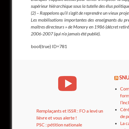
supérieur hiérarchique sous la tutelle des élus politiqu
(2) – Rappelons qu’il s’agit de reprendre un vieux proj
Les mobilisations importantes des enseignants du prem
maîtres directeurs » de Monory en 1986 (décret retiré)
2006-2007 (qui n’a jamais été publié).
bool(true) ID=781
SNU
Comp
form
l’in
Céré
Remplaçants et ISSR : FO a levé un
de p
lièvre et vous alerte !
La c
PSC : pétition nationale