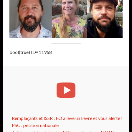
bool(true) ID=11968
Remplaçants et ISSR : FO a levé un lièvre et vous alerte !
PSC : pétition nationale