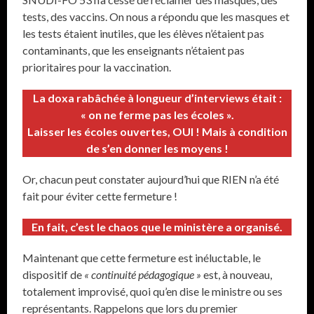
tests, des vaccins. On nous a répondu que les masques et
les tests étaient inutiles, que les élèves n’étaient pas
contaminants, que les enseignants n’étaient pas
prioritaires pour la vaccination.
La doxa rabâchée à longueur d’interviews était :
« on ne ferme pas les écoles ».
Laisser les écoles ouvertes, OUI ! Mais à condition
de s’en donner les moyens !
Or, chacun peut constater aujourd’hui que RIEN n’a été
fait pour éviter cette fermeture !
En fait, c’est le chaos que le ministère a organisé.
Maintenant que cette fermeture est inéluctable, le
dispositif de
« continuité pédagogique »
est, à nouveau,
totalement improvisé, quoi qu’en dise le ministre ou ses
représentants. Rappelons que lors du premier