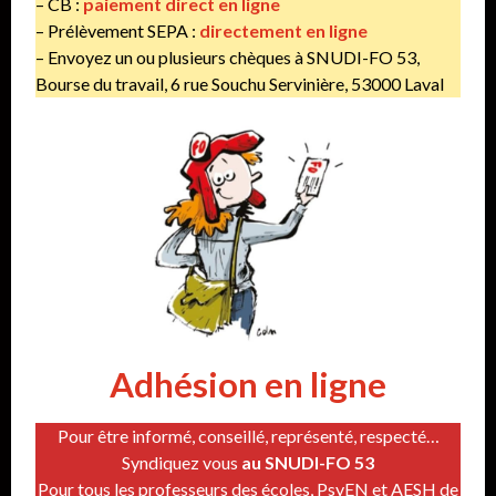
– CB :
paiement direct en ligne
– Prélèvement SEPA :
directement en ligne
– Envoyez un ou plusieurs chèques à SNUDI-FO 53,
Bourse du travail, 6 rue Souchu Servinière, 53000 Laval
Adhésion en ligne
Pour être informé, conseillé, représenté, respecté…
Syndiquez vous
au SNUDI-FO 53
Pour tous les professeurs des écoles, PsyEN et AESH de