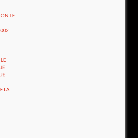
ION LE
2002
ILE
UE
UE
E LA