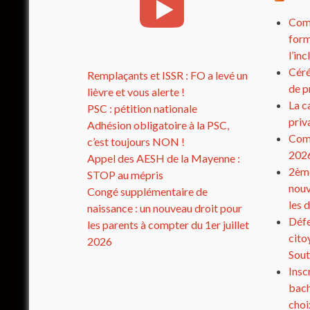
Comp
form
l’in
Céré
Remplaçants et ISSR : FO a levé un
de p
lièvre et vous alerte !
La c
PSC : pétition nationale
priv
Adhésion obligatoire à la PSC,
Comp
c’est toujours NON !
202
Appel des AESH de la Mayenne :
2ème
STOP au mépris
nouv
Congé supplémentaire de
les 
naissance : un nouveau droit pour
Défe
les parents à compter du 1er juillet
cito
2026
Sout
Insc
bach
choi