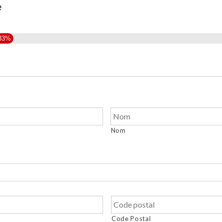
e
33%
Nom
Code Postal