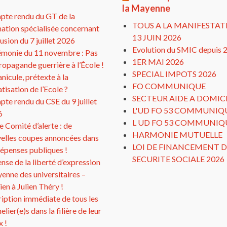
la Mayenne
te rendu du GT de la
TOUS A LA MANIFESTAT
ation spécialisée concernant
13 JUIN 2026
clusion du 7 juillet 2026
Evolution du SMIC depuis 
monie du 11 novembre : Pas
1ER MAI 2026
ropagande guerrière à l’École !
SPECIAL IMPOTS 2026
anicule, prétexte à la
FO COMMUNIQUE
atisation de l’Ecole ?
SECTEUR AIDE A DOMIC
te rendu du CSE du 9 juillet
L'UD FO 53 COMMUNIQ
6
L UD FO 53 COMMUNIQ
 Comité d’alerte : de
HARMONIE MUTUELLE
elles coupes annoncées dans
LOI DE FINANCEMENT D
dépenses publiques !
SECURITE SOCIALE 2026
nse de la liberté d’expression
yenne des universitaires –
ien à Julien Théry !
ription immédiate de tous les
elier(e)s dans la filière de leur
x !