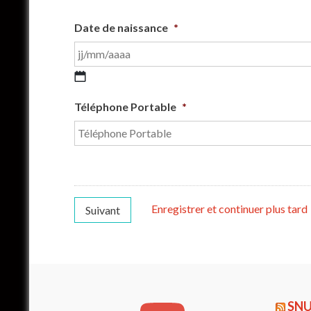
Date de naissance
*
JJ
slash
Téléphone Portable
*
MM
slash
AAAA
Enregistrer et continuer plus tard
SNU