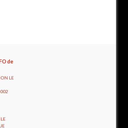
 FO de
ION LE
2002
ILE
UE