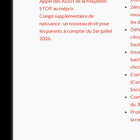
Appel des AESH de la Mayenne :
2ème
STOP au mépris
nouv
Congé supplémentaire de
les 
naissance : un nouveau droit pour
Défe
les parents à compter du 1er juillet
cito
2026
Sout
Insc
bach
choi
Com
(Com
Soci
Comp
du 3
Prol
la r