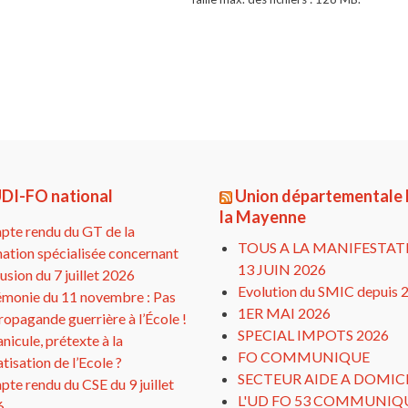
DI-FO national
Union départementale
la Mayenne
te rendu du GT de la
TOUS A LA MANIFESTAT
ation spécialisée concernant
13 JUIN 2026
clusion du 7 juillet 2026
Evolution du SMIC depuis 
monie du 11 novembre : Pas
1ER MAI 2026
ropagande guerrière à l’École !
SPECIAL IMPOTS 2026
anicule, prétexte à la
FO COMMUNIQUE
atisation de l’Ecole ?
SECTEUR AIDE A DOMIC
te rendu du CSE du 9 juillet
L'UD FO 53 COMMUNIQ
6