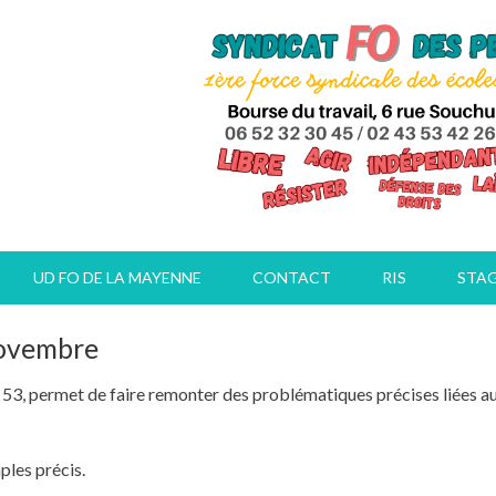
UD FO DE LA MAYENNE
CONTACT
RIS
STA
Novembre
3, permet de faire remonter des problématiques précises liées aux
ples précis.