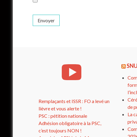
SNU
Comp
form
l’in
Céré
Remplaçants et ISSR : FO a levé un
de p
lièvre et vous alerte !
La c
PSC : pétition nationale
priv
Adhésion obligatoire à la PSC,
Comp
c’est toujours NON !
202