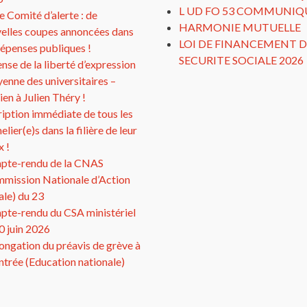
L UD FO 53 COMMUNIQ
 Comité d’alerte : de
HARMONIE MUTUELLE
elles coupes annoncées dans
LOI DE FINANCEMENT D
dépenses publiques !
SECURITE SOCIALE 2026
nse de la liberté d’expression
yenne des universitaires –
ien à Julien Théry !
ription immédiate de tous les
elier(e)s dans la filière de leur
x !
pte-rendu de la CNAS
mission Nationale d’Action
ale) du 23
te-rendu du CSA ministériel
0 juin 2026
ongation du préavis de grève à
entrée (Education nationale)