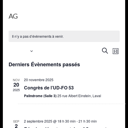
AG
Il n’y a pas d’évènements à venir.
Recher
Nav
À venir
Recherche
Liste
de
Sélectionnez
et
Derniers Évènements passés
une
vue
naviga
date.
Évè
20 novembre 2025
NOV
20
de
Congrès de l’UD-FO 53
2025
vues
Palindrome (Salle 3)
25 rue Albert Einstein, Laval
Évène
2 septembre 2025 @ 18 h 30 min
-
21 h 30 min
SEP
2