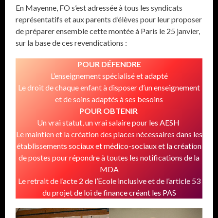
En Mayenne, FO s’est adressée à tous les syndicats
représentatifs et aux parents d’élèves pour leur proposer
de préparer ensemble cette montée à Paris le 25 janvier,
sur la base de ces revendications :
POUR DÉFENDRE
L’enseignement spécialisé et adapté
Le droit de chaque enfant à disposer d’un enseignement
et de soins adaptés à ses besoins
POUR OBTENIR
Un vrai statut, un vrai salaire pour les AESH
Le maintien et la création des places nécessaires dans les
établissements sociaux et médico-sociaux et la création
de postes pour répondre à toutes les notifications de la
MDA
Le retrait de l’acte 2 de l’Ecole inclusive et de l’article 53
du projet de loi de finance créant les PAS