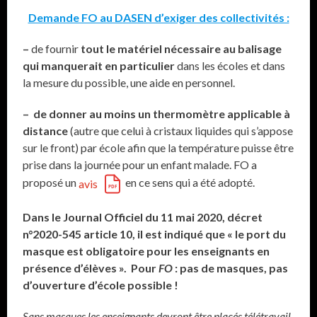
Demande FO au DASEN d’exiger des collectivités :
–
de fournir
tout le matériel nécessaire au balisage
qui manquerait en particulier
dans les écoles et dans
la mesure du possible, une aide en personnel.
– de donner au moins un thermomètre applicable à
distance
(autre que celui à cristaux liquides qui s’appose
sur le front) par école afin que la température puisse être
prise dans la journée pour un enfant malade. FO a
proposé un
en ce sens qui a été adopté.
avis
Dans le Journal Officiel du 11 mai 2020, décret
n°2020-545 article 10, il est indiqué que « le port du
masque est obligatoire pour les enseignants en
présence d’élèves ». Pour
FO
: pas de masques, pas
d’ouverture d’école possible !
Sans masques les enseignants devront être placés télétravail.