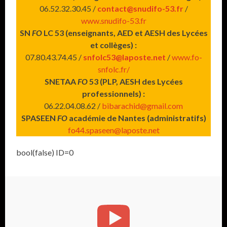
06.52.32.30.45 /
contact@snudifo-53.fr
/
www.snudifo-53.fr
SN
FO
LC 53 (enseignants, AED et AESH des Lycées
et collèges) :
07.80.43.74.45 /
snfolc53@laposte.net
/
www.fo-
snfolc.fr/
SNETAA
FO
53 (PLP, AESH des Lycées
professionnels) :
06.22.04.08.62 /
bibarachid@gmail.com
SPASEEN
FO
académie de Nantes (administratifs)
fo44.spaseen@laposte.net
bool(false) ID=0