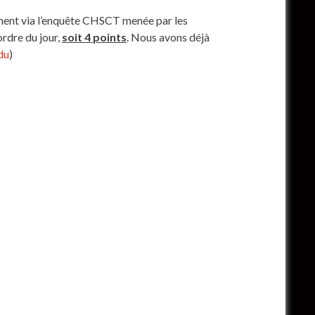
ement via l’enquête CHSCT menée par les
’ordre du jour,
soit 4 points
. Nous avons déjà
du
)