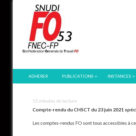
Skip
to
content
ADHERER
PUBLICATIONS
INSTANCES
15
minutes de lecture
Compte-rendu du CHSCT du 23 juin 2021 spécial 
Les comptes-rendus FO sont tous accessibles à cet