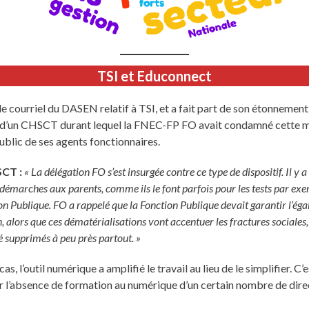
TSI et Educonnect
 courriel du DASEN relatif à TSI, et a fait part de son étonnement d
 d’un CHSCT durant lequel la FNEC-FP FO avait condamné cette mis
ublic de ses agents fonctionnaires.
SCT :
« La délégation FO s’est insurgée contre ce type de dispositif. Il y 
 démarches aux parents, comme ils le font parfois pour les tests par exem
n Publique. FO a rappelé que la Fonction Publique devait garantir l’égal
alors que ces dématérialisations vont accentuer les fractures sociales,
té supprimés à peu près partout. »
 l’outil numérique a amplifié le travail au lieu de le simplifier. C’
 par l’absence de formation au numérique d’un certain nombre de di