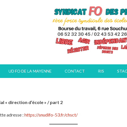
UD FO DE LA MAYENNE
CONTACT
RIS
STA
« direction d’école » / part 2
te adresse :
https://snudifo-53.fr/chsct/