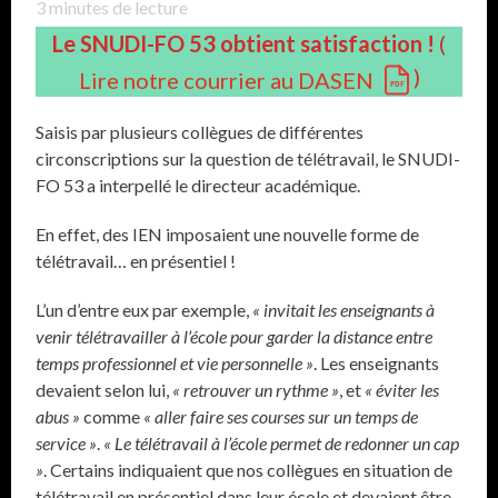
3
minutes de lecture
Le SNUDI-FO 53 obtient satisfaction !
(
)
Lire notre courrier au DASEN
Saisis par plusieurs collègues de différentes
circonscriptions sur la question de télétravail, le SNUDI-
FO 53 a interpellé le directeur académique.
En effet, des IEN imposaient une nouvelle forme de
télétravail… en présentiel !
L’un d’entre eux par exemple,
« invitait les enseignants à
venir télétravailler à l’école pour garder la distance entre
temps professionnel et vie personnelle »
. Les enseignants
devaient selon lui,
« retrouver un rythme »
, et
« éviter les
abus »
comme
« aller faire ses courses sur un temps de
service »
.
« Le télétravail à l’école permet de redonner un cap
»
. Certains indiquaient que nos collègues en situation de
télétravail en présentiel dans leur école et devaient être