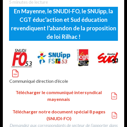
5
minutes de lecture
En Mayenne, le SNUDI-FO, le SNUipp, la
CGT éduc’action et Sud éducation
revendiquent l’abandon de la proposition
de loi Rilhac !
Communiqué direction d’école
Télécharger le communiqué intersyndical
mayennais
Télécharger notre document spécial 8 pages
(SNUDI-FO)
Demandez aux correspondants de secteur de l’apporter dans