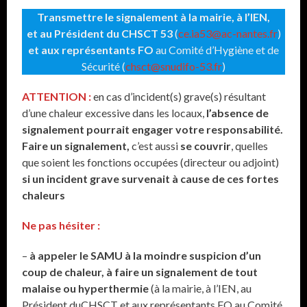
Transmettre le signalement
à la mairie, à l’IEN,
et au Président du CHSCT 53
(
ce.ia53@ac-nantes.fr
)
et aux représentants FO
au Comité d’Hygiène et de
Sécurité (
chsct@snudifo-53.fr
)
ATTENTION :
en cas d’incident(s) grave(s) résultant
d’une chaleur excessive dans les locaux,
l’absence de
signalement pourrait engager votre responsabilité.
Faire un signalement,
c’est aussi
se couvrir
, quelles
que soient les fonctions occupées (directeur ou adjoint)
si un incident grave survenait à cause de ces fortes
chaleurs
Ne pas hésiter :
–
à appeler le SAMU à la moindre suspicion d’un
coup de chaleur
, à faire un signalement de tout
malaise ou hyperthermie
(à la mairie, à l’IEN, au
Président duCHSCT et aux représentants FO au Comité